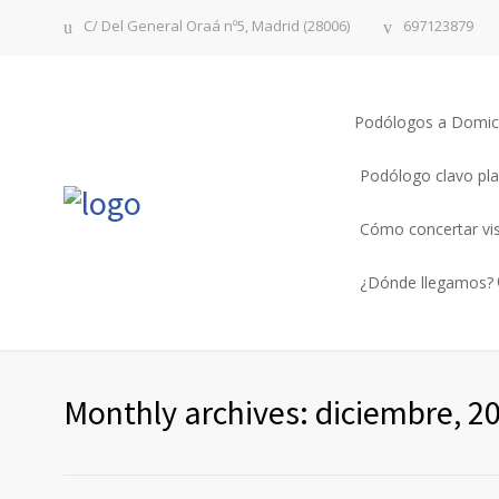
C/ Del General Oraá nº5, Madrid (28006)
697123879
Podólogos a Domici
Podólogo clavo pla
Cómo concertar vi
¿Dónde llegamos?
Monthly archives: diciembre, 2