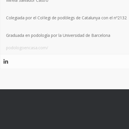
Mireia Salvador Castro
Colegiada por el Col·legi de podòlegs de Catalunya con el nº2132
Graduada en podología por la Universidad de Barcelona
podologoencasa.com/