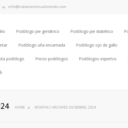
info@tratamientosadomicilio.com
lio
Podólogo pie geriátrico
Podólogo pie diabético
P
ntar
Podólogo uña encarnada
Podólogo ojo de gallo
sita podólogo
Precio podólogos
Podólogos expertos
024
HOME
MONTHLY ARCHIVES: DICIEMBRE, 2024