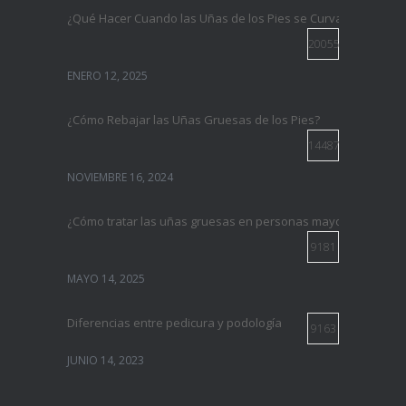
¿Qué Hacer Cuando las Uñas de los Pies se Curvan?
20055
ENERO 12, 2025
¿Cómo Rebajar las Uñas Gruesas de los Pies?
14487
NOVIEMBRE 16, 2024
¿Cómo tratar las uñas gruesas en personas mayores?
9181
MAYO 14, 2025
Diferencias entre pedicura y podología
9163
JUNIO 14, 2023