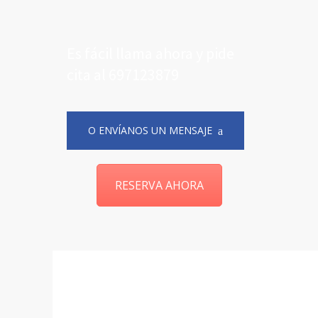
Es fácil llama ahora y pide
cita al 697123879
O ENVÍANOS UN MENSAJE
RESERVA AHORA