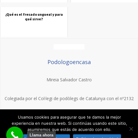
¿Qué es el fresado ungueal y para
qué sirve?
Podologoencasa
Mireia Salvador Castro
Colegiada por el Col·legi de podòlegs de Catalunya con el nº2132
Graduada en podología por la Universidad de Barcelona
Usamos cookies para asegurar que te damos la mejor
experiencia en nuestra web. Si continúas usando este sitio,
asumiremos que estás de acuerdo con ello.
Llama ahora