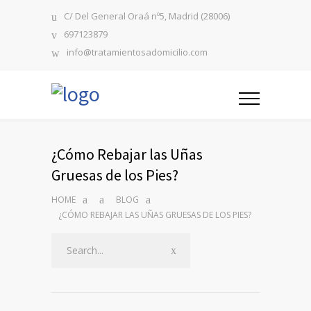
C/ Del General Oraá nº5, Madrid (28006)
697123879
info@tratamientosadomicilio.com
¿Cómo Rebajar las Uñas
Gruesas de los Pies?
HOME
BLOG
¿CÓMO REBAJAR LAS UÑAS GRUESAS DE LOS PIES?