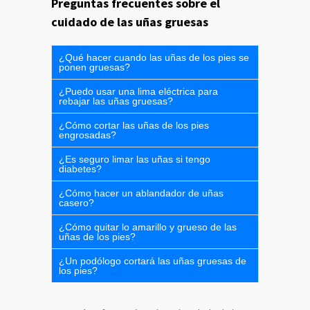
Preguntas frecuentes sobre el
cuidado de las uñas gruesas
¿Qué hacer cuando las uñas de los pies se
ponen gruesas?
¿Puedo usar una lima eléctrica para
rebajar las uñas gruesas?
¿Cómo cortar las uñas de los pies
engrosadas?
¿Es seguro limar las uñas si tengo
diabetes?
¿Cómo hacer un ablandador de uñas
casero?
¿Cómo quitar lo amarillo y grueso de las
uñas de los pies?
¿Un podólogo cortará las uñas gruesas de
los pies?