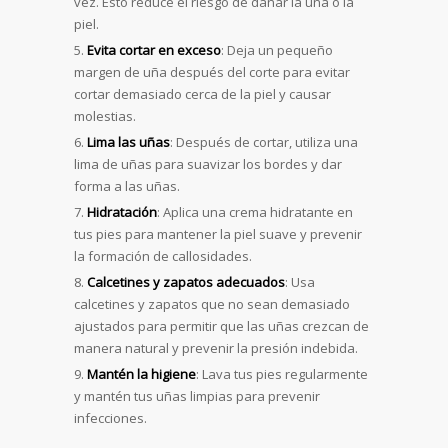
vez. Esto reduce el riesgo de dañar la uña o la
piel.
Evita cortar en exceso
: Deja un pequeño
margen de uña después del corte para evitar
cortar demasiado cerca de la piel y causar
molestias.
Lima las uñas
: Después de cortar, utiliza una
lima de uñas para suavizar los bordes y dar
forma a las uñas.
Hidratación
: Aplica una crema hidratante en
tus pies para mantener la piel suave y prevenir
la formación de callosidades.
Calcetines y zapatos adecuados
: Usa
calcetines y zapatos que no sean demasiado
ajustados para permitir que las uñas crezcan de
manera natural y prevenir la presión indebida.
Mantén la higiene
: Lava tus pies regularmente
y mantén tus uñas limpias para prevenir
infecciones.