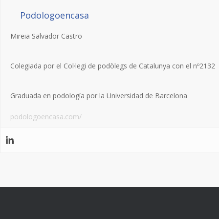
Podologoencasa
Mireia Salvador Castro
Colegiada por el Col·legi de podòlegs de Catalunya con el nº2132
Graduada en podología por la Universidad de Barcelona
podologoencasa.com/