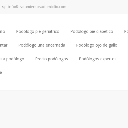
info@tratamientosadomicilio.com
lio
Podólogo pie geriátrico
Podólogo pie diabético
P
ntar
Podólogo uña encarnada
Podólogo ojo de gallo
sita podólogo
Precio podólogos
Podólogos expertos