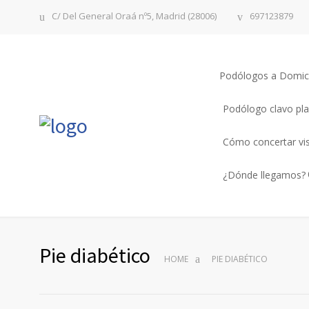
C/ Del General Oraá nº5, Madrid (28006)
697123879
Podólogos a Domici
Podólogo clavo pla
Cómo concertar vi
¿Dónde llegamos?
Pie diabético
HOME
PIE DIABÉTICO