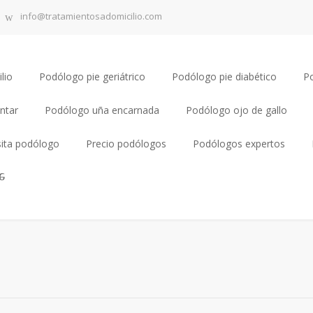
info@tratamientosadomicilio.com
lio
Podólogo pie geriátrico
Podólogo pie diabético
P
ntar
Podólogo uña encarnada
Podólogo ojo de gallo
sita podólogo
Precio podólogos
Podólogos expertos