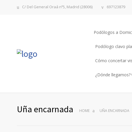
C/ Del General Oraá nº5, Madrid (28006)
697123879
Podólogos a Domici
Podólogo clavo pla
Cómo concertar vi
¿Dónde llegamos?
Uña encarnada
HOME
UÑA ENCARNADA