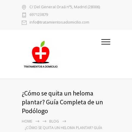
C/ Del General Oraá nº5, Madrid (28006)
697123879
info@tratamientosadomicilio.com
¿Cómo se quita un heloma
plantar? Guía Completa de un
Podólogo
HOME
BLOG
¿CÓMO SE QUITA UN HELOMA PLANTAR? GUÍA