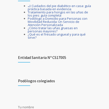
🦶 Cuidados del pie diabético en casa: guía
práctica basada en evidencia
Diferencias entre pedicura y podología
Tratamiento para hongos en las uñas de
9238
los pies: guía completa
Podólogo a Domicilio para Personas con
JUNIO 14, 2023
Movilidad Reducida: Un Servicio de
Atención Personalizada
¿Cómo tratar las uñas gruesas en
personas mayores?
¿Qué es el fresado ungueal y para qué
sirve?
Entidad Sanitaria Nº CS17005
Podólogos colegiados
Tu nombre